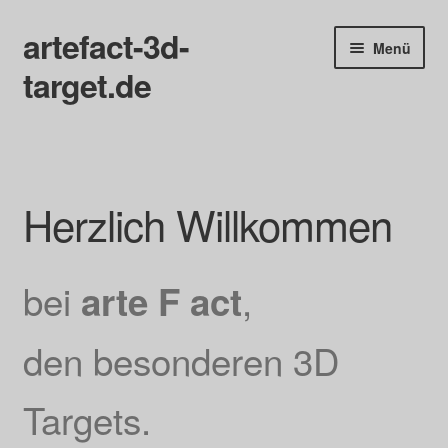
artefact-3d-
Zur
Zum
Menü
Navigation
Inhalt
target.de
springen
springen
Unter
SHOP
öffnen
BLOG
Herzlich Willkommen
Unter
INFORMATIONEN
öffnen
Unter
bei
,
arte F act
IMPRESSUM
öffnen
DATENSCHUTZ
den besonderen 3D
Targets.