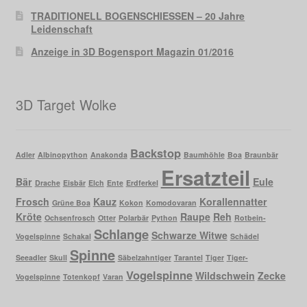
TRADITIONELL BOGENSCHIESSEN – 20 Jahre
Leidenschaft
Anzeige in 3D Bogensport Magazin 01/2016
3D Target Wolke
Backstop
Adler
Albinopython
Anakonda
Baumhöhle
Boa
Braunbär
Ersatzteil
Bär
Eule
Drache
Eisbär
Elch
Ente
Erdferkel
Frosch
Kauz
Korallennatter
Grüne Boa
Kokon
Komodovaran
Kröte
Raupe
Reh
Ochsenfrosch
Otter
Polarbär
Python
Rotbein-
Schlange
Schwarze Witwe
Vogelspinne
Schakal
Schädel
Spinne
Seeadler
Skull
Säbelzahntiger
Tarantel
Tiger
Tiger-
Vogelspinne
Wildschwein
Zecke
Vogelspinne
Totenkopf
Varan