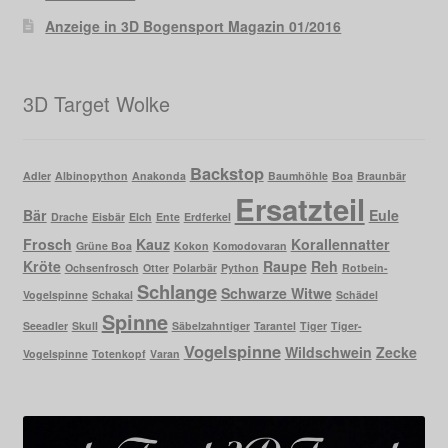
Anzeige in 3D Bogensport Magazin 01/2016
3D Target Wolke
Backstop
Adler
Albinopython
Anakonda
Baumhöhle
Boa
Braunbär
Ersatzteil
Bär
Eule
Drache
Eisbär
Elch
Ente
Erdferkel
Frosch
Kauz
Korallennatter
Grüne Boa
Kokon
Komodovaran
Kröte
Raupe
Reh
Ochsenfrosch
Otter
Polarbär
Python
Rotbein-
Schlange
Schwarze Witwe
Vogelspinne
Schakal
Schädel
Spinne
Seeadler
Skull
Säbelzahntiger
Tarantel
Tiger
Tiger-
Vogelspinne
Wildschwein
Zecke
Vogelspinne
Totenkopf
Varan