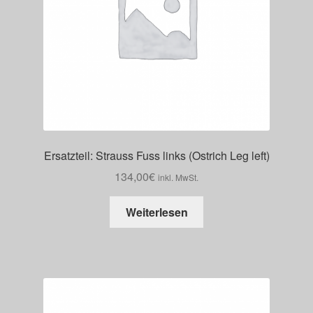
Ersatzteil: Strauss Fuss links (Ostrich Leg left)
134,00
€
inkl. MwSt.
Weiterlesen