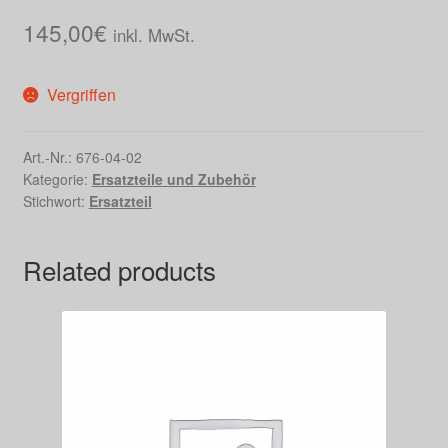
145,00
€
inkl. MwSt.
Vergriffen
Art.-Nr.:
676-04-02
Kategorie:
Ersatzteile und Zubehör
Stichwort:
Ersatzteil
Related products