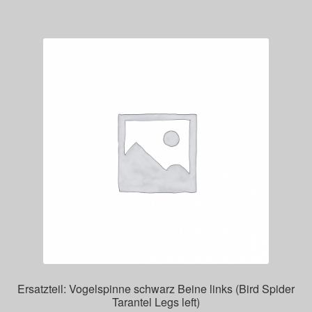
Ersatzteil: Vogelspinne schwarz Beine links (Bird Spider
Tarantel Legs left)