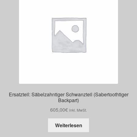
Ersatzteil: Säbelzahntiger Schwanzteil (Sabertoothtiger
Backpart)
605,00
€
inkl. MwSt.
Weiterlesen