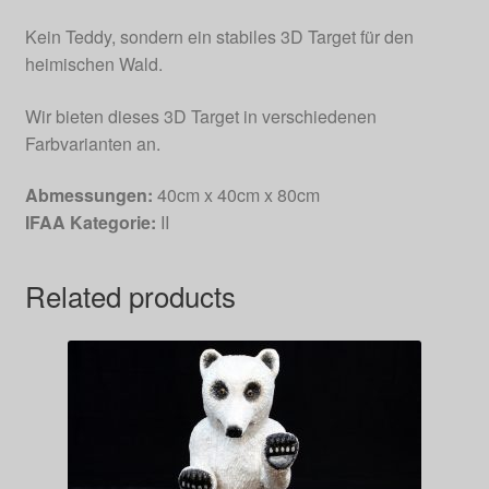
Kein Teddy, sondern ein stabiles 3D Target für den
heimischen Wald.
Wir bieten dieses 3D Target in verschiedenen
Farbvarianten an.
Abmessungen:
40cm x 40cm x 80cm
IFAA Kategorie:
II
Related products