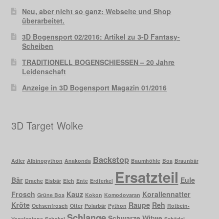
Neu, aber nicht so ganz: Webseite und Shop
überarbeitet.
3D Bogensport 02/2016: Artikel zu 3-D Fantasy-
Scheiben
TRADITIONELL BOGENSCHIESSEN – 20 Jahre
Leidenschaft
Anzeige in 3D Bogensport Magazin 01/2016
3D Target Wolke
Backstop
Adler
Albinopython
Anakonda
Baumhöhle
Boa
Braunbär
Ersatzteil
Bär
Eule
Drache
Eisbär
Elch
Ente
Erdferkel
Frosch
Kauz
Korallennatter
Grüne Boa
Kokon
Komodovaran
Kröte
Raupe
Reh
Ochsenfrosch
Otter
Polarbär
Python
Rotbein-
Schlange
Schwarze Witwe
Vogelspinne
Schakal
Schädel