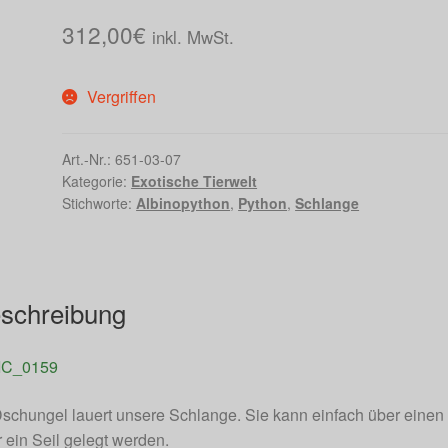
312,00
€
inkl. MwSt.
Vergriffen
Art.-Nr.:
651-03-07
Kategorie:
Exotische Tierwelt
Stichworte:
Albinopython
,
Python
,
Schlange
schreibung
schungel lauert unsere Schlange. Sie kann einfach über einen
 ein Seil gelegt werden.