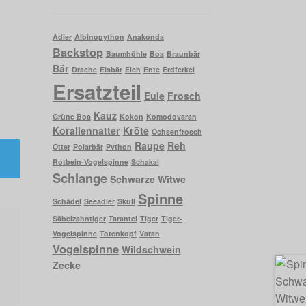
Adler
Albinopython
Anakonda
Backstop
Baumhöhle
Boa
Braunbär
Bär
Drache
Eisbär
Elch
Ente
Erdferkel
Ersatzteil
Eule
Frosch
Kauz
Grüne Boa
Kokon
Komodovaran
Korallennatter
Kröte
Ochsenfrosch
Raupe
Reh
Otter
Polarbär
Python
Rotbein-Vogelspinne
Schakal
Schlange
Schwarze Witwe
Spinne
Schädel
Seeadler
Skull
Säbelzahntiger
Tarantel
Tiger
Tiger-
Vogelspinne
Totenkopf
Varan
Vogelspinne
Wildschwein
Zecke