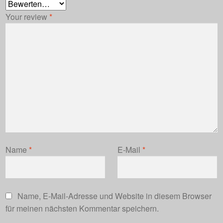
Your review
*
Name
*
E-Mail
*
Name, E-Mail-Adresse und Website in diesem Browser
für meinen nächsten Kommentar speichern.