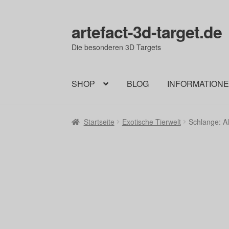
artefact-3d-target.de
Zur
Zum
Navigation
Inhalt
Die besonderen 3D Targets
springen
springen
SHOP
BLOG
INFORMATION
Startseite
Exotische Tierwelt
Schlange: A